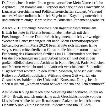
Dafür möchte ich mich Ihnen gerne vorstellen: Mein Name ist John
Aspinwall. Ich komme aus Liverpool und habe an der University of
Lancaster Geschichte und Politikwissenschaften studiert. Während
meines Masterstudiums habe ich Segeln und Kayaking unterrichtet
und außerdem einige Jahre selbst im Britischen Parlament gearbeitet.
Als ich 2015 für einige Monate einen Italienischsprachkurs am
British Institute in Florenz besucht habe, habe ich mit den
Forschungen für eine Doktorarbeit begonnen, die ich vor wenigen
Wochen in Lancaster eingereicht habe. Mein Promotionsprojekt
(abgeschlossen im März 2020) beschäftigte sich mit einer lange
vergessenen, mittelalterlichen Chronik, die über die normannische
Eroberung des islamischen Siziliens im 11. Jahrhundert berichtet.
Für die Forschungen an dieser Arbeit habe ich viel Zeit in den
großen Bibliotheken und Archiven in Rom, Neapel, Paris, München
und Palermo verbracht und bin dafür mit verschiedenen Stipendien
ausgezeichnet worden. In den letzten Monaten, habe ich dazu eine
Reihe von Artikeln publiziert. Während dieser Zeit war ich ein
Gastwissenschaftler an der Universität Konstanz. Dort gebe ich
einen Kurs zur „Norman world between the 9th and 12th centuries“.
Am Salem Kolleg halte ich eine Vorlesung über britische Politik ab
1945 - Brexit, und ich unterrichte auch Geschichtsmodule von der
klassischen Antike bis zur Renaissance. Außerdem leite ich einen
Debattier- und Zeitungsclub für Studenten und bin Teil des