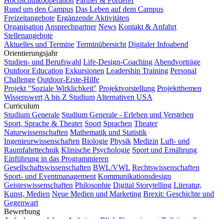
Hochschulkooperation
Partner & Förderer
Rund um den Campus
Das Leben auf dem Campus
Freizeitangebote
Ergänzende Aktivitäten
Organisation
Ansprechpartner
News
Kontakt & Anfahrt
Stellenangebote
Aktuelles und Termine
Terminübersicht
Digitaler Infoabend
Orientierungsjahr
Studien- und Berufswahl
Life-Design-Coaching
Abendvorträge
Outdoor Education
Exkursionen
Leadership Training
Personal
Challenge
Outdoor-Erste-Hilfe
Projekt "Soziale Wirklichkeit"
Projektvorstellung
Projektthemen
Wissenswert
A bis Z Studium
Alternativen USA
Curriculum
Studium Generale
Studium Generale - Erleben und Verstehen
Sport, Sprache & Theater
Sport
Sprachen
Theater
Naturwissenschaften
Mathematik und Statistik
Ingenieurwissenschaften
Biologie
Physik
Medizin
Luft- und
Raumfahrttechnik
Klinische Psychologie
Sport und Ernährung
Einführung in das Programmieren
Gesellschaftswissenschaften
BWL/VWL
Rechtswissenschaften
Sport- und Eventmanagement
Kommunikationsdesign
Geisteswissenschaften
Philosophie
Digital Storytelling
Literatur,
Kunst, Medien
Neue Medien und Marketing
Brexit: Geschichte und
Gegenwart
Bewerbung