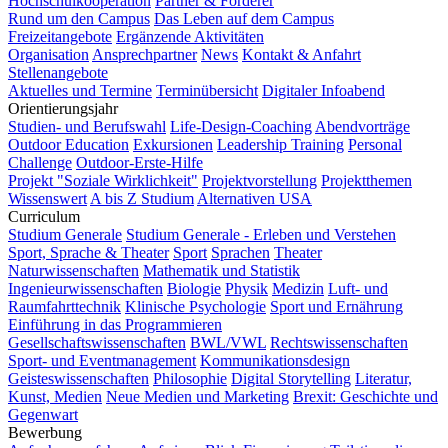
Hochschulkooperation
Partner & Förderer
Rund um den Campus
Das Leben auf dem Campus
Freizeitangebote
Ergänzende Aktivitäten
Organisation
Ansprechpartner
News
Kontakt & Anfahrt
Stellenangebote
Aktuelles und Termine
Terminübersicht
Digitaler Infoabend
Orientierungsjahr
Studien- und Berufswahl
Life-Design-Coaching
Abendvorträge
Outdoor Education
Exkursionen
Leadership Training
Personal
Challenge
Outdoor-Erste-Hilfe
Projekt "Soziale Wirklichkeit"
Projektvorstellung
Projektthemen
Wissenswert
A bis Z Studium
Alternativen USA
Curriculum
Studium Generale
Studium Generale - Erleben und Verstehen
Sport, Sprache & Theater
Sport
Sprachen
Theater
Naturwissenschaften
Mathematik und Statistik
Ingenieurwissenschaften
Biologie
Physik
Medizin
Luft- und
Raumfahrttechnik
Klinische Psychologie
Sport und Ernährung
Einführung in das Programmieren
Gesellschaftswissenschaften
BWL/VWL
Rechtswissenschaften
Sport- und Eventmanagement
Kommunikationsdesign
Geisteswissenschaften
Philosophie
Digital Storytelling
Literatur,
Kunst, Medien
Neue Medien und Marketing
Brexit: Geschichte und
Gegenwart
Bewerbung