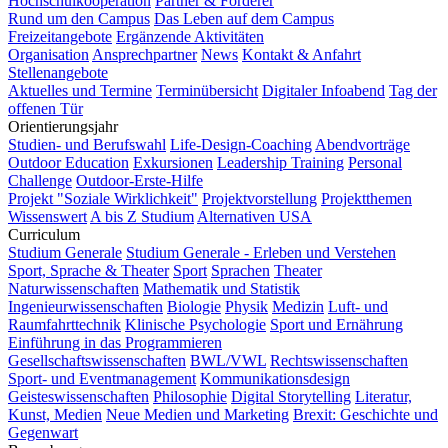
Hochschulkooperation
Partner & Förderer
Rund um den Campus
Das Leben auf dem Campus
Freizeitangebote
Ergänzende Aktivitäten
Organisation
Ansprechpartner
News
Kontakt & Anfahrt
Stellenangebote
Aktuelles und Termine
Terminübersicht
Digitaler Infoabend
Tag der
offenen Tür
Orientierungsjahr
Studien- und Berufswahl
Life-Design-Coaching
Abendvorträge
Outdoor Education
Exkursionen
Leadership Training
Personal
Challenge
Outdoor-Erste-Hilfe
Projekt "Soziale Wirklichkeit"
Projektvorstellung
Projektthemen
Wissenswert
A bis Z Studium
Alternativen USA
Curriculum
Studium Generale
Studium Generale - Erleben und Verstehen
Sport, Sprache & Theater
Sport
Sprachen
Theater
Naturwissenschaften
Mathematik und Statistik
Ingenieurwissenschaften
Biologie
Physik
Medizin
Luft- und
Raumfahrttechnik
Klinische Psychologie
Sport und Ernährung
Einführung in das Programmieren
Gesellschaftswissenschaften
BWL/VWL
Rechtswissenschaften
Sport- und Eventmanagement
Kommunikationsdesign
Geisteswissenschaften
Philosophie
Digital Storytelling
Literatur,
Kunst, Medien
Neue Medien und Marketing
Brexit: Geschichte und
Gegenwart