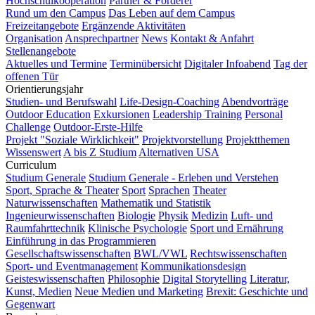
Hochschulkooperation
Partner & Förderer
Rund um den Campus
Das Leben auf dem Campus
Freizeitangebote
Ergänzende Aktivitäten
Organisation
Ansprechpartner
News
Kontakt & Anfahrt
Stellenangebote
Aktuelles und Termine
Terminübersicht
Digitaler Infoabend
Tag der
offenen Tür
Orientierungsjahr
Studien- und Berufswahl
Life-Design-Coaching
Abendvorträge
Outdoor Education
Exkursionen
Leadership Training
Personal
Challenge
Outdoor-Erste-Hilfe
Projekt "Soziale Wirklichkeit"
Projektvorstellung
Projektthemen
Wissenswert
A bis Z Studium
Alternativen USA
Curriculum
Studium Generale
Studium Generale - Erleben und Verstehen
Sport, Sprache & Theater
Sport
Sprachen
Theater
Naturwissenschaften
Mathematik und Statistik
Ingenieurwissenschaften
Biologie
Physik
Medizin
Luft- und
Raumfahrttechnik
Klinische Psychologie
Sport und Ernährung
Einführung in das Programmieren
Gesellschaftswissenschaften
BWL/VWL
Rechtswissenschaften
Sport- und Eventmanagement
Kommunikationsdesign
Geisteswissenschaften
Philosophie
Digital Storytelling
Literatur,
Kunst, Medien
Neue Medien und Marketing
Brexit: Geschichte und
Gegenwart