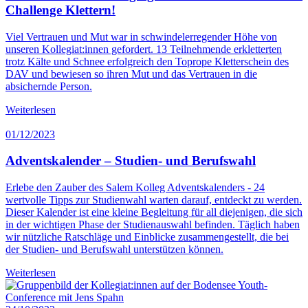
Challenge Klettern!
Viel Vertrauen und Mut war in schwindelerregender Höhe von
unseren Kollegiat:innen gefordert. 13 Teilnehmende erkletterten
trotz Kälte und Schnee erfolgreich den Toprope Kletterschein des
DAV und bewiesen so ihren Mut und das Vertrauen in die
absichernde Person.
Weiterlesen
01/12/2023
Adventskalender – Studien- und Berufswahl
Erlebe den Zauber des Salem Kolleg Adventskalenders - 24
wertvolle Tipps zur Studienwahl warten darauf, entdeckt zu werden.
Dieser Kalender ist eine kleine Begleitung für all diejenigen, die sich
in der wichtigen Phase der Studienauswahl befinden. Täglich haben
wir nützliche Ratschläge und Einblicke zusammengestellt, die bei
der Studien- und Berufswahl unterstützen können.
Weiterlesen