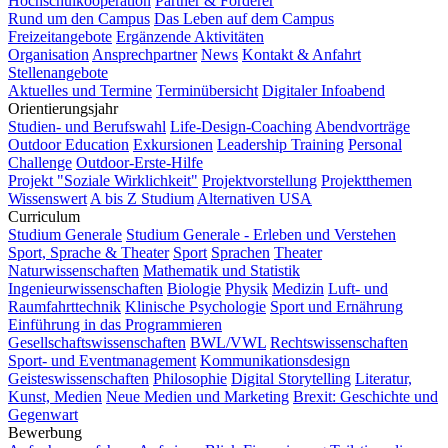
Hochschulkooperation
Partner & Förderer
Rund um den Campus
Das Leben auf dem Campus
Freizeitangebote
Ergänzende Aktivitäten
Organisation
Ansprechpartner
News
Kontakt & Anfahrt
Stellenangebote
Aktuelles und Termine
Terminübersicht
Digitaler Infoabend
Orientierungsjahr
Studien- und Berufswahl
Life-Design-Coaching
Abendvorträge
Outdoor Education
Exkursionen
Leadership Training
Personal
Challenge
Outdoor-Erste-Hilfe
Projekt "Soziale Wirklichkeit"
Projektvorstellung
Projektthemen
Wissenswert
A bis Z Studium
Alternativen USA
Curriculum
Studium Generale
Studium Generale - Erleben und Verstehen
Sport, Sprache & Theater
Sport
Sprachen
Theater
Naturwissenschaften
Mathematik und Statistik
Ingenieurwissenschaften
Biologie
Physik
Medizin
Luft- und
Raumfahrttechnik
Klinische Psychologie
Sport und Ernährung
Einführung in das Programmieren
Gesellschaftswissenschaften
BWL/VWL
Rechtswissenschaften
Sport- und Eventmanagement
Kommunikationsdesign
Geisteswissenschaften
Philosophie
Digital Storytelling
Literatur,
Kunst, Medien
Neue Medien und Marketing
Brexit: Geschichte und
Gegenwart
Bewerbung