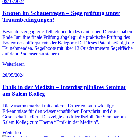
08/07/2024
Knoten im Schauerregen – Segelprüfung unter
Traumbedingungen!
Besonders engagierte Teilnehmende des nautischen Dienstes haben
Ende Juni ihre finale Prüfung abgelegt: die praktische Prüfung des
Bodenseeschifferpatents der Kategorie D. Dieses Patent befähigt die
Teilnehmenden, Segelboote mit über 12 Quadratmetern Segelfläche
auf dem Bodensee zu steuern
Weiterlesen
28/05/2024
Ethik in der Medizin – Interdisziplinäres Seminar
am Salem Kolleg
Die Zusammenarbeit mit anderen Experten kann wichtige
Erkenntnisse für den wissenschaftlichen Fortschritt und die
Gesellschaft liefern. Das zeigte das interdisziplinäre Seminar am
Salem Kolleg zum Thema “Ethik in der Medizin".
Weiterlesen